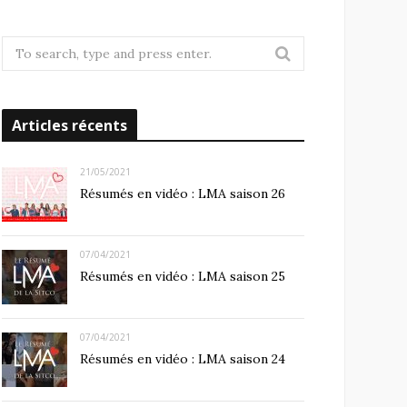
S
e
a
r
Articles récents
c
h
21/05/2021
f
Résumés en vidéo : LMA saison 26
o
r
:
07/04/2021
Résumés en vidéo : LMA saison 25
07/04/2021
Résumés en vidéo : LMA saison 24