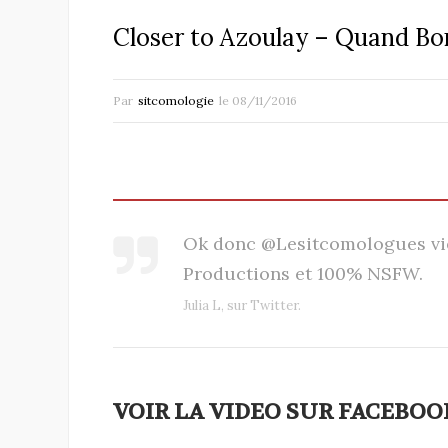
Closer to Azoulay – Quand Bon
Par
sitcomologie
le
08/11/2016
Ok donc @Lesitcomologues vie
Productions et 100% NSFW.
Julia L, sur Twitter.
VOIR LA VIDEO SUR FACEBOOK