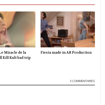
b
t
l
e
o
e
e
d
o
r
+
I
k
n
Le Miracle de la
Fiesta made in AB Production
l Kill Kult bad trip
3 COMMENTAIRES