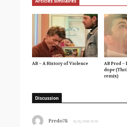
Articles similaires
AB – A History of Violence
AB Prod – 
dope (Thril
remix)
Discussion
Fredo78
10/11/2016 19:28