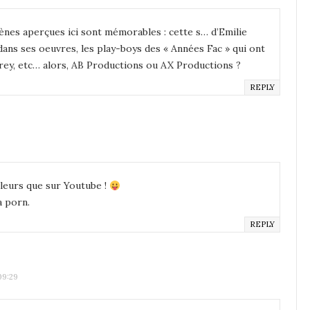
ènes aperçues ici sont mémorables : cette s… d’Emilie
dans ses oeuvres, les play-boys des « Années Fac » qui ont
drey, etc… alors, AB Productions ou AX Productions ?
REPLY
illeurs que sur Youtube !
a porn.
REPLY
09:29