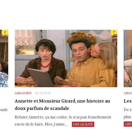
2
7
ANALYSES
16/10/2016
ANAL
Annette et Monsieur Girard, une histoire au
Les
doux parfum de scandale
monde
De t
plus
Refaire Annette, ça me coûte. Je n’ai pas franchement
envie de le faire. Moi, j’aime…
LIRE
LIRE LA SUITE