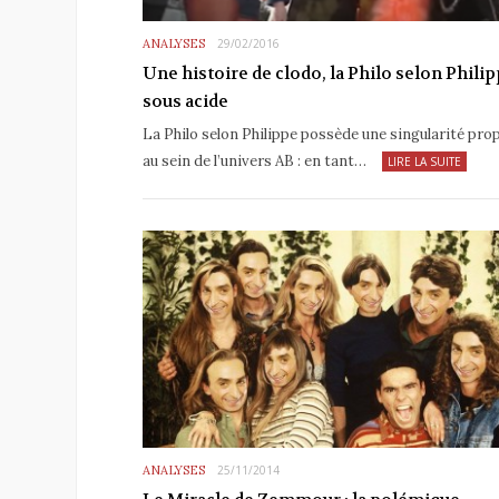
ANALYSES
29/02/2016
Une histoire de clodo, la Philo selon Phili
sous acide
La Philo selon Philippe possède une singularité pro
au sein de l’univers AB : en tant…
LIRE LA SUITE
ANALYSES
25/11/2014