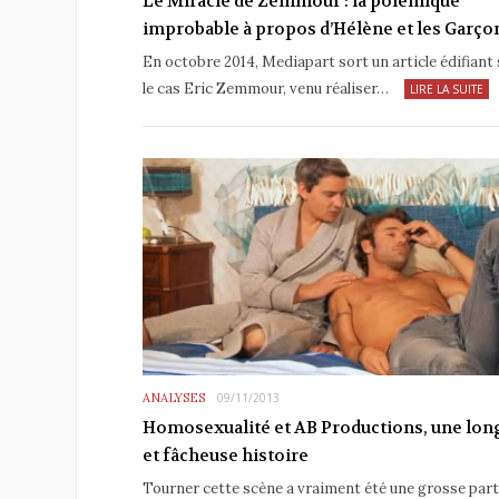
Le Miracle de Zemmour : la polémique
improbable à propos d’Hélène et les Garço
En octobre 2014, Mediapart sort un article édifiant 
le cas Eric Zemmour, venu réaliser…
LIRE LA SUITE
ANALYSES
09/11/2013
Homosexualité et AB Productions, une lon
et fâcheuse histoire
Tourner cette scène a vraiment été une grosse part