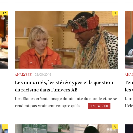
12
8
ANALYSES
25/05/2016
ANAL
Les minorités, les stéréotypes et la question
Ten
du racisme dans l’univers AB
les
Les Blancs créent l’image dominante du monde et ne se
Lors
rendent pas vraiment compte qu’ils…
Hélè
LIRE LA SUITE
1
3