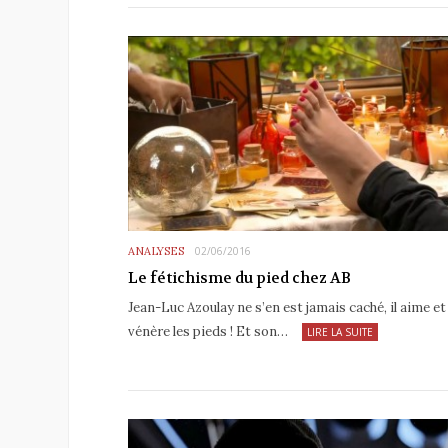
ANALYSES
02/06/2016
Le fétichisme du pied chez AB
Jean-Luc Azoulay ne s’en est jamais caché, il aime et
vénère les pieds ! Et son…
LIRE LA SUITE