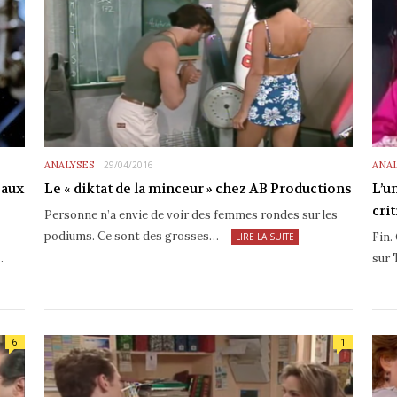
ANALYSES
29/04/2016
ANAL
 aux
Le « diktat de la minceur » chez AB Productions
L’u
cri
Personne n’a envie de voir des femmes rondes sur les
podiums. Ce sont des grosses…
Fin.
LIRE LA SUITE
…
sur 
6
1