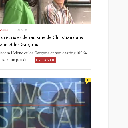
YSES
11/03/2016
« cri-crise » de racisme de Christian dans
ène et les Garçons
itcom Hélène et les Garçons et son casting 100 %
c sort un peu du…
LIRE LA SUITE
0