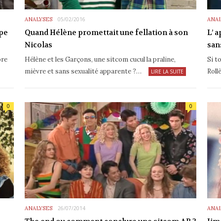
ANALYSES
05/02/2016
ANAL
ppe
Quand Hélène promettait une fellation à son
L’ 
Nicolas
san
pre
Hélène et les Garçons, une sitcom cucul la praline,
Si t
mièvre et sans sexualité apparente ?…
Roll
LIRE LA SUITE
0
0
ANALYSES
26/07/2014
ANAL