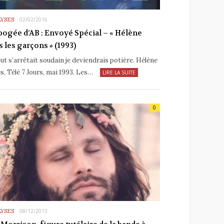
YSES
02/02/2016
apogée d’AB : Envoyé Spécial – « Hélène
s les garçons » (1993)
out s’arrêtait soudain je deviendrais potière. Hélène
ès, Télé 7 Jours, mai 1993. Les…
LIRE LA SUITE
0
YSES
08/12/2013