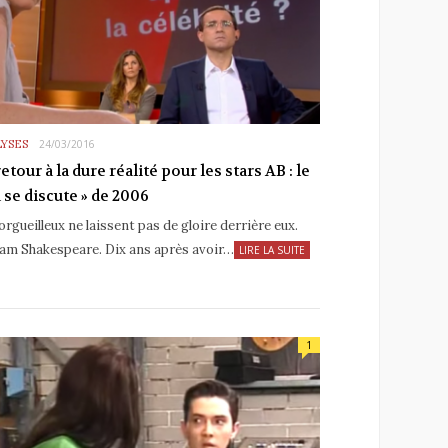
YSES
24/03/2016
etour à la dure réalité pour les stars AB : le
a se discute » de 2006
orgueilleux ne laissent pas de gloire derrière eux.
iam Shakespeare. Dix ans après avoir…
LIRE LA SUITE
1