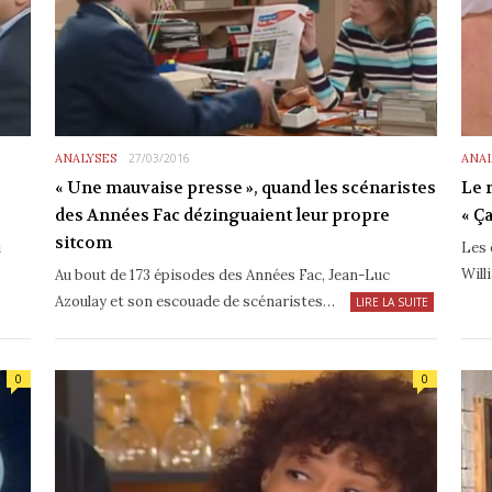
ANALYSES
27/03/2016
ANAL
« Une mauvaise presse », quand les scénaristes
Le r
des Années Fac dézinguaient leur propre
« Ç
sitcom
i
Les 
Will
Au bout de 173 épisodes des Années Fac, Jean-Luc
Azoulay et son escouade de scénaristes…
LIRE LA SUITE
0
0