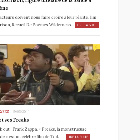
 Morrison, figure tutélaire de la bande à
ène
acteurs doivent nous faire croire à leur réalité. Jim
ison, Recueil De Poèmes Wilderness.…
LIRE LA SUITE
0
YSES
19/03/2011
et ses Freaks
k out ! Frank Zappa. « Freaks, la monstrueuse
de » est un célèbre film de Tod…
LIRE LA SUITE