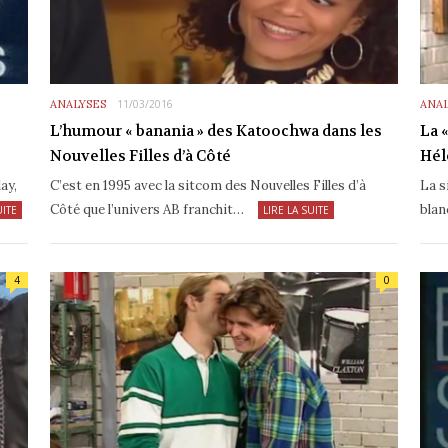
ANALYSES
11/03/2016
ANAL
L’humour « banania » des Katoochwa dans les
La 
Nouvelles Filles d’à Côté
Hél
ay,
C’est en 1995 avec la sitcom des Nouvelles Filles d’à
La s
Côté que l’univers AB franchit…
blan
UITE
LIRE LA SUITE
4
0