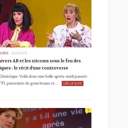
YSES
20/04/2016
nivers AB et les sitcoms sous le feu des
tiques : le récit d’une controverse
 Générique. Voilà donc une belle après-midi passée
TF1, parsemée de gens beaux et…
LIRE LA SUITE
1