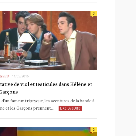
3
YSES
11/05/2016
tative de viol et testicules dans Hélène et
 Garçons
 d’un fameux triptyque, les aventures de la bande à
ne et les Garçons prennent…
LIRE LA SUITE
2