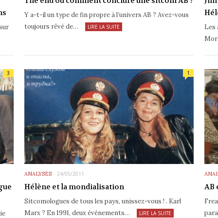
The end ou comment conclure une sitcom AB ?
Jim
ns
Hél
Y a-t-il un type de fin propre à l’univers AB ? Avez-vous
toujours rêvé de…
sur
Les 
LIRE LA SUITE
Morr
3
1
ANALYSES
24/05/2011
ANAL
gue
Hélène et la mondialisation
AB 
Sitcomologues de tous les pays, unissez-vous ! . Karl
Frea
Marx ? En 1991, deux événements…
para
ie
LIRE LA SUITE