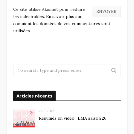
Ce site utilise Akismet pour réduire
les indésirables.
En savoir plus sur
comment les données de vos commentaires sont
utilisées
.
S
e
a
r
Articles récents
c
h
f
21/05/2021
o
Résumés en vidéo : LMA saison 26
r
: