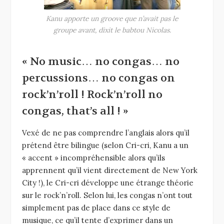
Kanu apporte un groove que n’avait pas le
groupe avant, dixit le babtou Nicolas.
« No music… no congas… no
percussions… no congas on
rock’n’roll ! Rock’n’roll no
congas, that’s all ! »
Vexé de ne pas comprendre l’anglais alors qu’il
prétend être bilingue (selon Cri-cri, Kanu a un
« accent » incompréhensible alors qu’ils
apprennent qu’il vient directement de New York
City !), le Cri-cri développe une étrange théorie
sur le rock’n’roll. Selon lui, les congas n’ont tout
simplement pas de place dans ce style de
musique, ce qu’il tente d’exprimer dans un