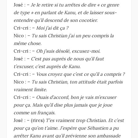
José : –
Je le retire si tu arrêtes de dire « ce genre
de type » en parlant de Kanu, et de laisser sous-
entendre qu’il descend de son cocotier.
Cri-cri : –
Moi j’ai dit ça ?
Nico : –
Tu sais Christian j’ai un peu compris la
même chose.
Cri-cri : –
Oh j’suis désolé, excusez-moi.
José : –
C’est pas auprès de nous qu’il faut
t’excuser, c’est auprès de Kanu.
Cri-cri : –
Vous croyez que c’est ce qu’il a compris ?
Nico : –
Tu sais Christian, ton attitude était parfois
vraiment limite.
Cri-cri : –
Ouais d’accord, bon je vais m’excuser
pour ça. Mais qu’il dise plus jamais que je joue
comme un français.
José : – (rires)
T’es vraiment trop Christian. Et c’est
pour ça qu’on t’aime. J’espère que Sébastien a pu
arrêter Kanu avant qu’il prévienne son ambassade