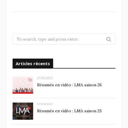
S
e
a
r
Articles récents
c
h
f
21/05/2021
o
Résumés en vidéo : LMA saison 26
r
:
07/04/2021
Résumés en vidéo : LMA saison 25